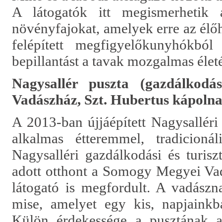
A látogatók itt megismerhetik 
növényfajokat, amelyek erre az élő
felépített megfigyelőkunyhókbó
bepillantást a tavak mozgalmas élet
Nagysallér puszta (gazdálkodás
Vadászház, Szt. Hubertus kápolna
A 2013-ban újjáépített Nagysalléri
alkalmas étteremmel, tradicionál
Nagysalléri gazdálkodási és turis
adott otthont a Somogy Megyei Va
látogató is megfordult. A vadász
mise, amelyet egy kis, napjainkba
Külön érdekessége a pusztának a