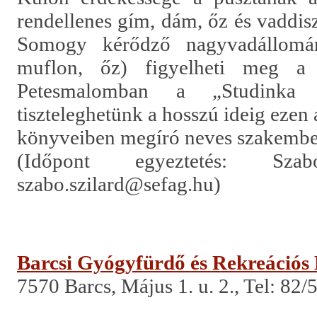
rendellenes gím, dám, őz és vaddis
Somogy kérődző nagyvadállomán
muflon, őz) figyelheti meg a l
Petesmalomban a „Studinka L
tiszteleghetünk a hosszú ideig ezen a
könyveiben megíró neves szakember
(Időpont egyeztetés: Sza
szabo.szilard@sefag.hu)
Barcsi Gyógyfürdő és Rekreációs
7570 Barcs, Május 1. u. 2., Tel:
82/