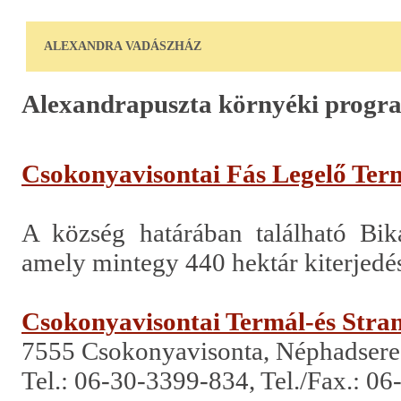
ALEXANDRA VADÁSZHÁZ
Alexandrapuszta környéki progr
Csokonyavisontai Fás Legelő Term
A község határában található Bik
amely mintegy 440 hektár kiterjedésű
Csokonyavisontai Termál-és Stra
7555 Csokonyavisonta, Néphadsereg
Tel.: 06-30-3399-834, Tel./Fax.: 0