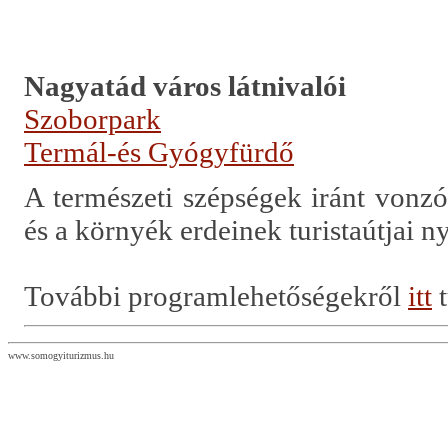
Nagyatád város látnivalói
Szoborpark
Termál-és Gyógyfürdő
A természeti szépségek iránt vonz
és a környék erdeinek turistaútjai n
További programlehetőségekről
itt
t
www.somogyiturizmus.hu