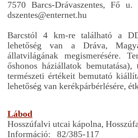
7570 Barcs-Drávaszentes, Fő u. 
dszentes@enternet.hu
Barcstól 4 km-re található a D
lehetőség van a Dráva, Magyar
állatvilágának megismerésére. 
őshonos háziállatok bemutatása), 
természeti értékeit bemutató kiáll
lehetőség van kerékpárbérlésére, étk
Lábod
Hosszúfalvi utcai kápolna, Hosszúfa
Információ:
82/385-117