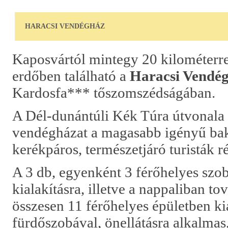
HARACSI VENDÉGHÁZ
Kaposvártól mintegy 20 kilométerre,
erdőben található a
Haracsi Vendég
Kardosfa*** tőszomszédságában.
A Dél-dunántúli Kék Túra útvonala 
vendégházat a magasabb igényű ba
kerékpáros, természetjáró turisták r
A 3 db, egyenként 3 férőhelyes szob
kialakításra, illetve a nappaliban to
összesen 11 férőhelyes épületben kia
fürdőszobával, önellátásra alkalmas