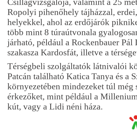
Csillagvizsgálója, valamint a 25 mét
Ropolyi pihenőhely tájházzal, erdei,
helyekkel, ahol az erdőjárók piknike
több mint 8 túraútvonala gyalogosan
járható, például a Rockenbauer Pál
szakasza Kardosfát, illetve a térsége
Térségbeli szolgáltatók látnivalói 
Patcán található Katica Tanya és a
környezetében mindezeket túl még s
érkezőket, mint például a Milleniu
kút, vagy a Lidi néni háza.