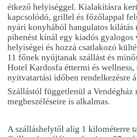
étkező helyiséggel. Kialakításra ker
kapcsolódó, grillel és főzőlappal fels
nyári konyhából hangulatos kilátás 
pihenést kínál egy kiadós gyalogos 
helyiségei és hozzá csatlakozó kültér
11 főnek nyújtanak szállást és minő
Hotel Kardosfa éttermi és wellness, 
nyitvatartási időben rendelkezésre á
Szállástól függetlenül a Vendégház 
megbeszéléseire is alkalmas.
A szálláshelytől alig 1 kilométerre t