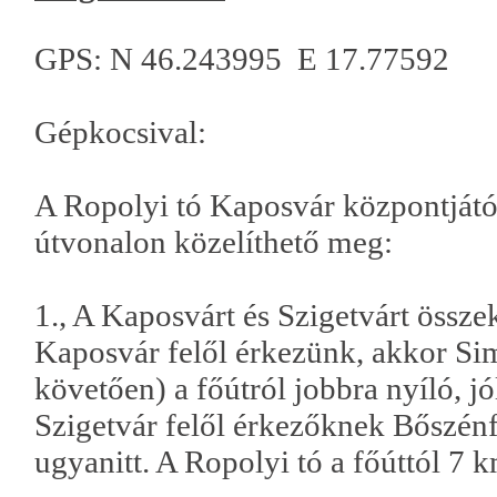
GPS: N 46.243995 E 17.77592
Gépkocsival:
A Ropolyi tó Kaposvár központjától
útvonalon közelíthető meg:
1., A Kaposvárt és Szigetvárt össz
Kaposvár felől érkezünk, akkor Sim
követően) a főútról jobbra nyíló, jó
Szigetvár felől érkezőknek Bőszénf
ugyanitt. A Ropolyi tó a főúttól 7 k