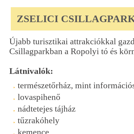
ZSELICI CSILLAGPARK
Újabb turisztikai attrakciókkal gaz
Csillagparkban a Ropolyi tó és kör
Látnivalók:
természetőrház, mint információ
lovaspihenő
nádtetejes tájház
tűzrakóhely
kemence