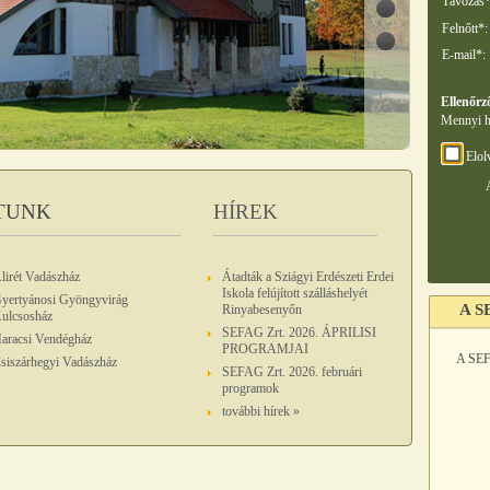
Távozás*
Felnőtt*:
E-mail*:
Ellenőrz
Mennyi h
Elol
TUNK
HÍREK
lirét Vadászház
Átadták a Sziágyi Erdészeti Erdei
Iskola felújított szálláshelyét
yertyánosi Gyöngyvirág
A S
Rinyabesenyőn
ulcsosház
SEFAG Zrt. 2026. ÁPRILISI
aracsi Vendégház
PROGRAMJAI
A SEF
siszárhegyi Vadászház
SEFAG Zrt. 2026. februári
programok
további hírek »