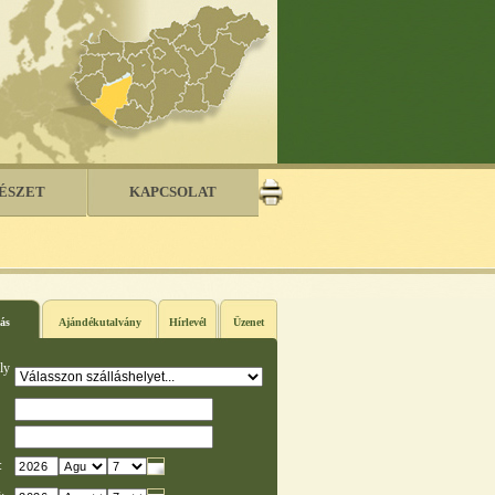
ÉSZET
KAPCSOLAT
ás
Ajándékutalvány
Hírlevél
Üzenet
ly
: