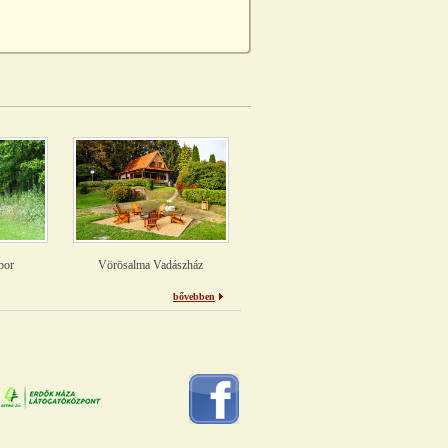
bor
Vörösalma Vadászház
bővebben