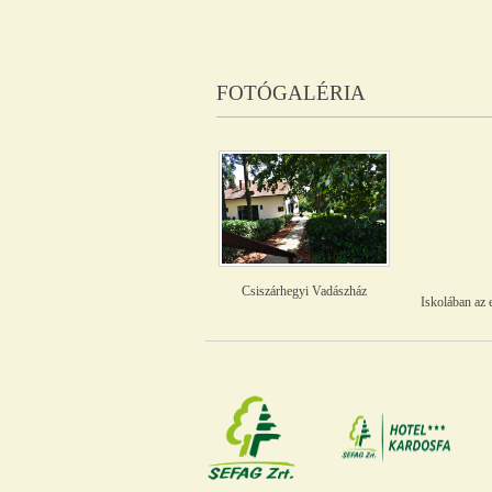
FOTÓGALÉRIA
Csiszárhegyi Vadászház
Iskolában az 