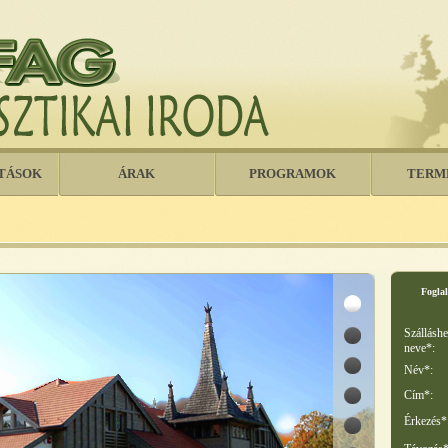
TÁSOK
ÁRAK
PROGRAMOK
TERM
Foglal
Szálláshe
neve*:
Név*:
Cím*:
Érkezés*