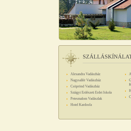
SZÁLLÁSKÍNÁLA
Alexandra Vadászház
A
Nagysallér Vadászház
G
K
Csöprönd Vadászház
H
Sziágyi Erdészeti Erdei Iskola
C
Petesmalom Vadászlak
Hotel Kardosfa