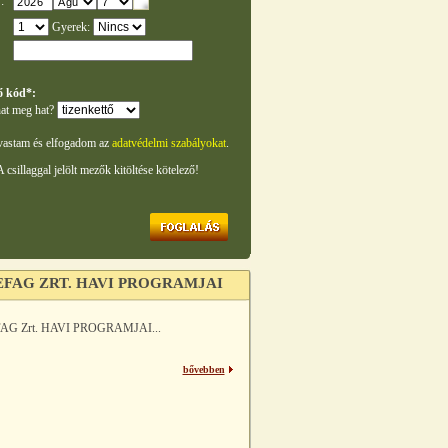
:
Gyerek:
ő kód*:
at meg hat?
vastam és elfogadom az
adatvédelmi szabályokat
.
A csillaggal jelölt mezők kitöltése kötelező!
EFAG ZRT. HAVI PROGRAMJAI
AG Zrt. HAVI PROGRAMJAI...
bővebben