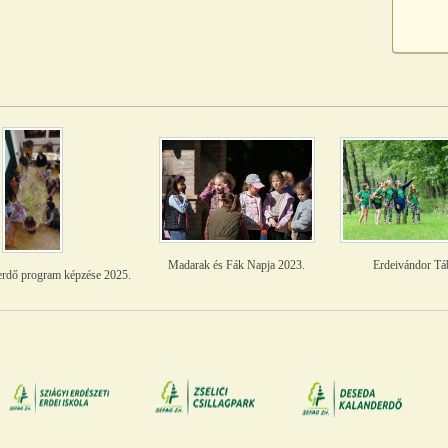
Madarak és Fák Napja 2023.
Erdeivándor Tá
erdő program képzése 2025.