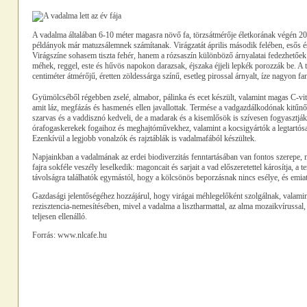
A vadalma általában 6-10 méter magasra növő fa, törzsátmérője életkorának végén 20-
példányok már matuzsálemnek számítanak. Virágzatát április második felében, esős é
Virágszíne sohasem tiszta fehér, hanem a rózsaszín különböző árnyalatai fedezhetőek f
méhek, reggel, este és hűvös napokon darazsak, éjszaka éjjeli lepkék porozzák be. A
centiméter átmérőjű, éretten zöldessárga színű, esetleg pirossal árnyalt, íze nagyon f
Gyümölcséből régebben zselé, almabor, pálinka és ecet készült, valamint magas C-vita
amit láz, megfázás és hasmenés ellen javallottak. Termése a vadgazdálkodónak kitűnő
szarvas és a vaddisznó kedveli, de a madarak és a kisemlősök is szívesen fogyasztják
órafogaskerekek fogaihoz és meghajtóművekhez, valamint a kocsigyártók a legtartósa
Ezenkívül a legjobb vonalzók és rajztáblák is vadalmafából készültek.
Napjainkban a vadalmának az erdei biodiverzitás fenntartásában van fontos szerepe,
fajra sokféle veszély leselkedik: magoncait és sarjait a vad előszeretettel károsítja, 
távolságra találhatók egymástól, hogy a kölcsönös beporzásnak nincs esélye, és emiatt 
Gazdasági jelentőségéhez hozzájárul, hogy virágai méhlegelőként szolgálnak, valami
rezisztencia-nemesítésében, mivel a vadalma a lisztharmattal, az alma mozaikvírussal,
teljesen ellenálló.
Forrás: www.nlcafe.hu