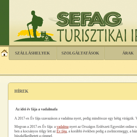
SZÁLLÁSHELYEK
SZOLGÁLTATÁSOK
ÁRAK
HÍREK
Az idei év fája a vadalmafa
A 2017-es Év fája szavazáson a vadalma nyert, pedig mindössze egy hétig virágzik. Ve
Megvan a 2017-es Év fája: a
vadalma
nyert az Országos Erdészeti Egyesület online s
ben a kocsányos tölgy lett az
Év fája
, a korábbi években pedig a zselnicemeggy, a ház
büszkélkedhetett a címmel.