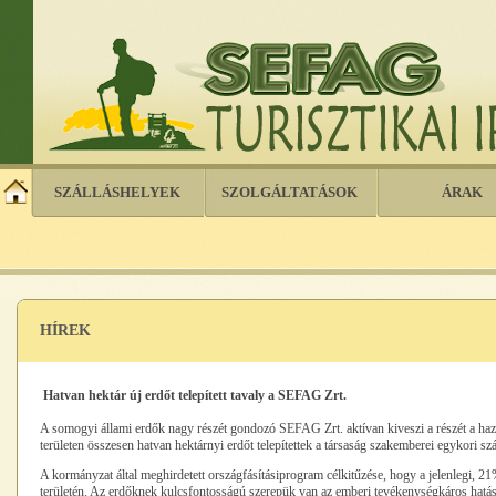
SZÁLLÁSHELYEK
SZOLGÁLTATÁSOK
ÁRAK
HÍREK
Hatvan hektár új erdőt telepített tavaly a SEFAG Zrt.
A somogyi állami erdők nagy részét gondozó SEFAG Zrt. aktívan kiveszi a részét a hazai
területen összesen hatvan hektárnyi erdőt telepítettek a társaság szakemberei egykori sz
A kormányzat által meghirdetett országfásításip
rogram célkitűzése, hogy a jelenlegi, 
területén. Az erdőknek kulcsfontosságú szerepük van az emberi tevékenységkáros hatás