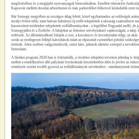
megőrzésében és a megújuló nyersanyagok biztosításában. Emellett rekreációs funkciójuk
Kaposvár melletti desedai arborétumot és más parkerdőket felkereső kirándulók ezrei t
Bár Somogy megyében az országos átlag feletti, közel egyharmados az erdőségek arány
tavalyi évben több, mint hatvan hektárnyi új erdőt telepítettek a társaság szakemberei 
hasznosított területekre telepítettek erdőállományokat - a legtöbbet Nagyatád mellé, de
Somogyjádra és a Zselicbe. A fafajokat az őshonos növénytakaró sajátosságait, a talaj-
erdészek. Az állományalkotó fafajok a cser, a kocsányos és kocsánytalan tölgy, az akác é
során az esetlegesen fellépő károsítások miatt az elpusztult csemetéket pótolni szükséges
történik. Jelen esetben vadgyümölcsök, ezüst hárs, juharok ültetése szerepel a tervekb
biztosítani.
A fásítási program 2020-ban is folytatódik, a részletes telepítési terveken jelenleg i
mellett a rendelkezésre álló pályázati forrásoknak köszönhetően idén és jövőre az önkor
remények szerint tovább gyorsul az erdőállományok növekedése - mindannyiunk örömé