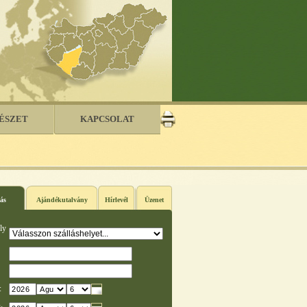
ÉSZET
KAPCSOLAT
ás
Ajándékutalvány
Hírlevél
Üzenet
ly
: