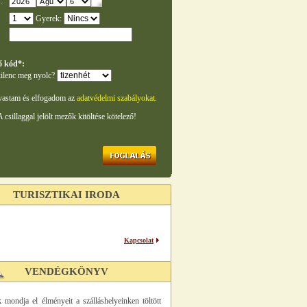
:
Gyerek:
ő kód*:
ilenc meg nyolc?
vastam és elfogadom az
adatvédelmi szabályokat
.
A csillaggal jelölt mezők kitöltése kötelező!
TURISZTIKAI IRODA
Kapcsolat
VENDÉGKÖNYV
 mondja el élményeit a szálláshelyeinken töltött