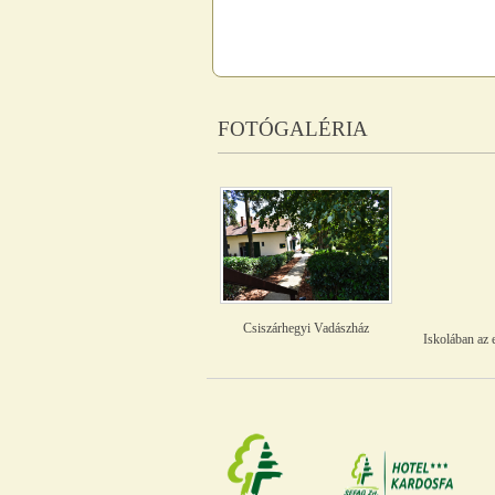
FOTÓGALÉRIA
Csiszárhegyi Vadászház
Iskolában az 