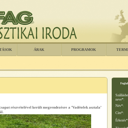
TÁSOK
ÁRAK
PROGRAMOK
TERM
Foglal
Szálláshe
neve*:
Név*:
sapat részvételével került megrendezésre a ’Vadételek asztala’
ál.
Cím*:
Érkezés*