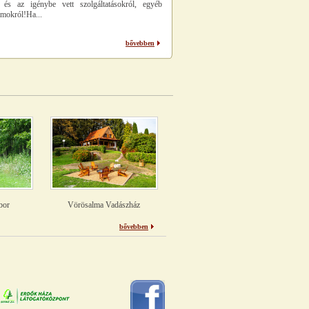
l és az igénybe vett szolgáltatásokról, egyéb
mokról!Ha...
bővebben
bor
Vörösalma Vadászház
bővebben