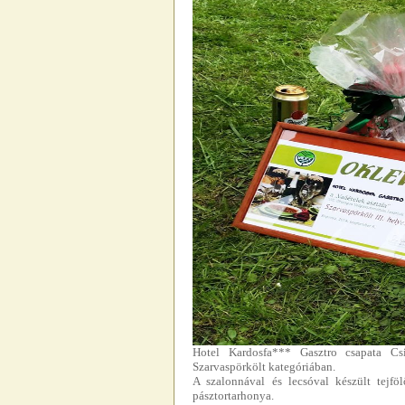
Hotel Kardosfa*** Gasztro csapata Csik
Szarvaspörkölt kategóriában.
A szalonnával és lecsóval készült tejfö
pásztortarhonya.