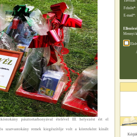
Távozás*
Felnőtt*:
E-mail*:
Ellenőrz
Mennyi k
Elol
óstokány pásztortarhonyával ételével III. helyezést ért el
lös szarvastokány remek kiegészítője volt a köreteként kínált
Kérjük