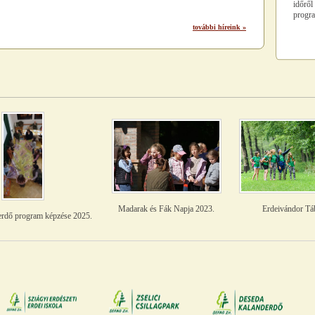
időrő
progra
további híreink »
Madarak és Fák Napja 2023.
Erdeivándor Tá
erdő program képzése 2025.