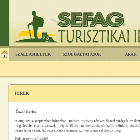
SZÁLLÁSHELYEK
SZOLGÁLTATÁSOK
ÁRAK
HÍREK
Őszi kikerics
A augusztus-szeptember hónapban, nedves, nyirkos réteken ősszel virágzik az őszi k
meg, levelei csak tavasszal, melyek 10-25 cm hosszúak, sötétzöld színűek, lándzsás
Szára fehér színű. Az őszi kikerics termése szintén tavasszal jelenik meg.
Erősen mérgező virág!