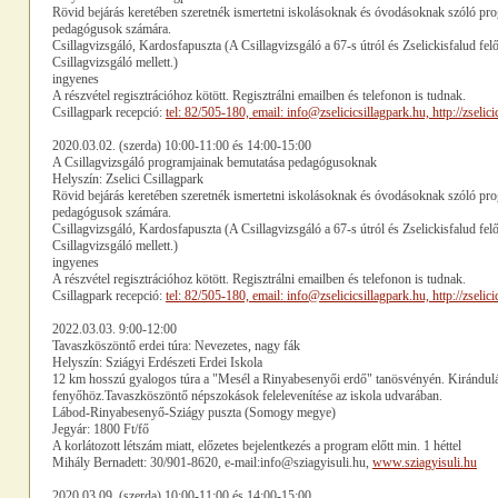
Rövid bejárás keretében szeretnék ismertetni iskolásoknak és óvodásoknak szóló pro
pedagógusok számára.
Csillagvizsgáló, Kardosfapuszta (A Csillagvizsgáló a 67-s útról és Zselickisfalud fel
Csillagvizsgáló mellett.)
ingyenes
A részvétel regisztrációhoz kötött. Regisztrálni emailben és telefonon is tudnak.
Csillagpark recepció:
tel: 82/505-180, email: info@zselicicsillagpark.hu, http://zselici
2020.03.02. (szerda) 10:00-11:00 és 14:00-15:00
A Csillagvizsgáló programjainak bemutatása pedagógusoknak
Helyszín: Zselici Csillagpark
Rövid bejárás keretében szeretnék ismertetni iskolásoknak és óvodásoknak szóló pro
pedagógusok számára.
Csillagvizsgáló, Kardosfapuszta (A Csillagvizsgáló a 67-s útról és Zselickisfalud fel
Csillagvizsgáló mellett.)
ingyenes
A részvétel regisztrációhoz kötött. Regisztrálni emailben és telefonon is tudnak.
Csillagpark recepció:
tel: 82/505-180, email: info@zselicicsillagpark.hu, http://zselici
2022.03.03. 9:00-12:00
Tavaszköszöntő erdei túra: Nevezetes, nagy fák
Helyszín: Sziágyi Erdészeti Erdei Iskola
12 km hosszú gyalogos túra a "Mesél a Rinyabesenyői erdő" tanösvényén. Kirándulás
fenyőhöz.Tavaszköszöntő népszokások felelevenítése az iskola udvarában.
Lábod-Rinyabesenyő-Sziágy puszta (Somogy megye)
Jegyár: 1800 Ft/fő
A korlátozott létszám miatt, előzetes bejelentkezés a program előtt min. 1 héttel
Mihály Bernadett: 30/901-8620, e-mail:info@sziagyisuli.hu,
www.sziagyisuli.hu
2020.03.09. (szerda) 10:00-11:00 és 14:00-15:00