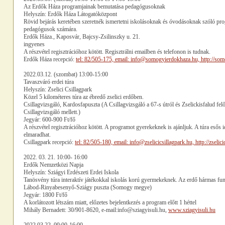
Az Erdők Háza programjainak bemutatása pedagógusoknak
Helyszín: Erdők Háza Látogatóközpont
Rövid bejárás keretében szeretnék ismertetni iskolásoknak és óvodásoknak szóló pro
pedagógusok számára.
Erdők Háza., Kaposvár, Bajcsy-Zsilinszky u. 21.
ingyenes
A részvétel regisztrációhoz kötött. Regisztrálni emailben és telefonon is tudnak.
Erdők Háza recepció:
tel: 82/505-175, email: info@somogyierdokhaza.hu, http://so
2022.03.12. (szombat) 13:00-15:00
Tavaszváró erdei túra
Helyszín: Zselici Csillagpark
Közel 5 kilométeres túra az ébredő zselici erdőben.
Csillagvizsgáló, Kardosfapuszta (A Csillagvizsgáló a 67-s útról és Zselickisfalud fel
Csillagvizsgáló mellett.)
Jegyár: 600-900 Ft/fő
A részvétel regisztrációhoz kötött. A programot gyerekeknek is ajánljuk. A túra esős 
elmaradhat.
Csillagpark recepció:
tel: 82/505-180, email: info@zselicicsillagpark.hu, http://zselici
2022. 03. 21. 10:00- 16:00
Erdők Nemzetközi Napja
Helyszín: Sziágyi Erdészeti Erdei Iskola
Tanösvény túra interaktív játékokkal iskolás korú gyermekeknek. Az erdő hármas fun
Lábod-Rinyabesenyő-Sziágy puszta (Somogy megye)
Jegyár: 1800 Ft/fő
A korlátozott létszám miatt, előzetes bejelentkezés a program előtt 1 héttel
Mihály Bernadett: 30/901-8620, e-mail:info@sziagyisuli.hu,
www.sziagyisuli.hu