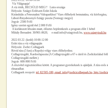
2022.03.22. 09:00-16:00
Víz Világnapja!
A víz érték, BECSÜLD MEG!! Lutra országa
Helyszín: Sziágyi Erdészeti Erdei Iskola
Kirándulás a Petesmalmi Vidraparkhoz! Vizes élőhelyek bemutatása, víz körforgása, v
Lábod-Rinyabesenyő-Sziágy puszta (Somogy megye)
Jegyár: 2500 Ft/fő
Igény szerint egytál étel 2.000 Ft/fő
A korlátozott létszám miatt, előzetes bejelentkezés a program előtt 1 héttel
Mihály Bernadett: 30/901-8620, e-mail:info@sziagyisuli.hu,
www.sziagyisuli.hu
2022.03.22. (kedd) 10:00-12:00
Erdei túra a víz világnapján
Helyszín: Zselici Csillagpark
Rövid túra (5 km) a Ropolyi-völgy vizes élőhelyeihez.
Csillagvizsgáló, Kardosfapuszta (A Csillagvizsgáló a 67-s útról és Zselickisfalud fel
Csillagvizsgáló mellett.)
Jegyár: 600-900 Ft/fő
A részvétel regisztrációhoz kötött. A programot gyerekeknek is ajánljuk. A túra esős 
elmaradhat.
Csillagpark recepció:
tel: 82/505-180, email: info@zselicicsillagpark.hu, http://zselici