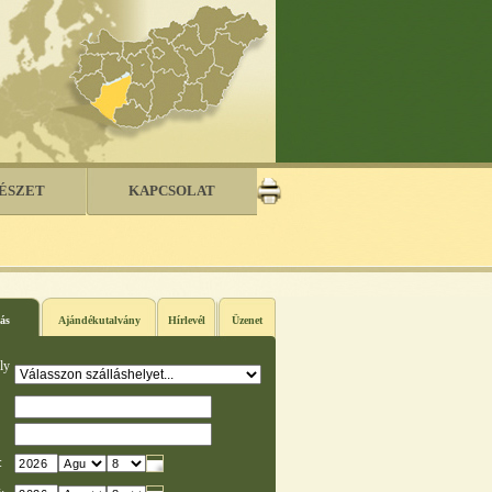
ÉSZET
KAPCSOLAT
ás
Ajándékutalvány
Hírlevél
Üzenet
ly
: