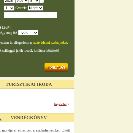
:
Gyerek:
ő kód*:
égy meg öt?
vastam és elfogadom az
adatvédelmi szabályokat
.
A csillaggal jelölt mezők kitöltése kötelező!
TURISZTIKAI IRODA
Kapcsolat
VENDÉGKÖNYV
 mondja el élményeit a szálláshelyeinken töltött