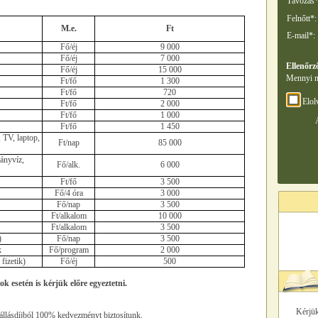
Távozás*
Felnőtt*:
M.e.
Ft
E-mail*:
Fő/éj
9 000
Fő/éj
7 000
Ellenőrz
Fő/éj
15 000
Mennyi n
Ft/fő
1 300
Ft/fő
720
Elol
Ft/fő
2 000
Ft/fő
1 000
Ft/fő
1 450
 TV, laptop,
Ft/nap
85 000
ványvíz,
Fő/alk.
6 000
Ft/fő
3 500
Fő/4 óra
3 000
Fő/nap
3 500
Ft/alkalom
10 000
Ft/alkalom
3 500
)
Fő/nap
3 500
k
Fő/program
2 000
fizetik)
Fő/éj
500
k esetén is kérjük előre egyeztetni.
Kérjük
szállásdíjból 100% kedvezményt biztosítunk.