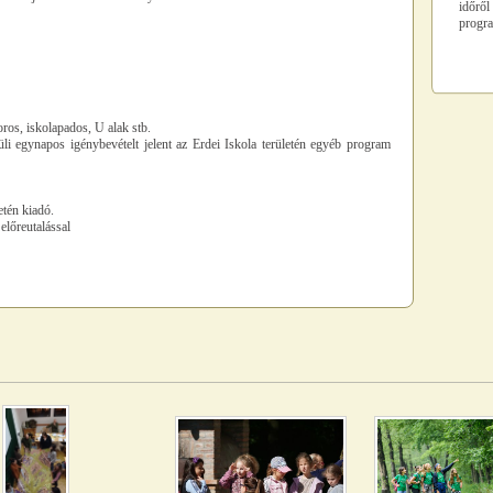
időrő
progra
ros, iskolapados, U alak stb.
li egynapos igénybevételt jelent az Erdei Iskola területén egyéb program
etén kiadó.
előreutalással