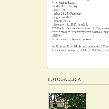
** Kiemelt időszak:
- április 3-6. (Húsvét)
- május 1-3.
- május 23-25. (Pünkösd)
- augusztus 20-23.
- október 23-25.
- december 18.- 2027. január 3.
*** Rendezvény esetén elrendezés 30 főig: székso
**** Szállás és rendezvényterem használat nélkü
céljából.
Térítésmentes szolgáltatás: játszótér
Az Erdészeti Erdei Iskola csak minimum 15 fő es
Fizetési mód: készpénz, átutalás, SZÉP Kártyával 
FOTÓGALÉRIA