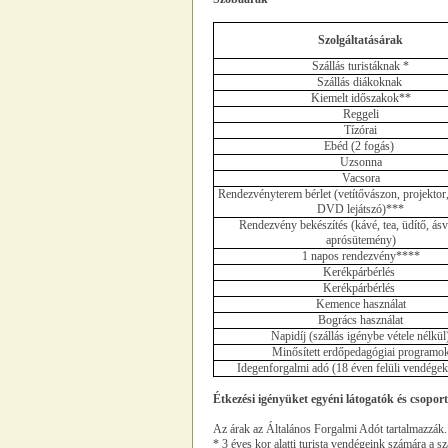
Szolgáltatásárak
Szállás turistáknak *
Szállás diákoknak
Kiemelt időszakok**
Reggeli
Tízórai
Ebéd (2 fogás)
Uzsonna
Vacsora
Rendezvényterem bérlet (vetítővászon, projektor,
DVD lejátszó)***
Rendezvény bekészítés (kávé, tea, üdítő, ás
aprósütemény)
1 napos rendezvény****
Kerékpárbérlés
Kerékpárbérlés
Kemence használat
Bogrács használat
Napidíj (szállás igénybe vétele nélkül
Minősített erdőpedagógiai programo
Idegenforgalmi adó (18 éven felüli vendégek 
Étkezési igényüket egyéni látogatók és csoporto
Az árak az Általános Forgalmi Adót tartalmazzák.
* 3 éves kor alatti turista vendégeink számára a 