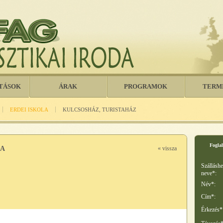
TÁSOK
ÁRAK
PROGRAMOK
TERM
ERDEI ISKOLA
KULCSOSHÁZ, TURISTAHÁZ
Foglal
LA
« vissza
Szálláshe
neve*:
Név*:
Cím*:
Érkezés*